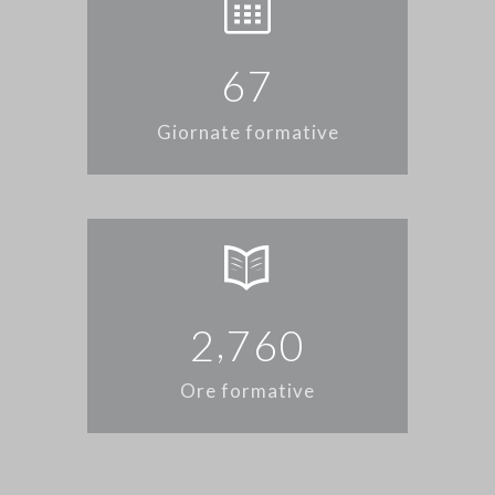
6
7
Giornate formative
,
2
7
6
0
Ore formative