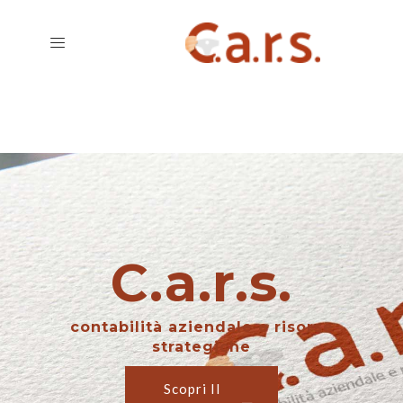
C.a.r.s.
contabilità aziendale e risorse
strategiche
Scopri Il