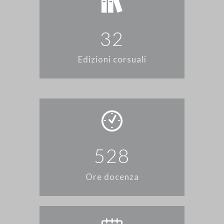
3
2
Edizioni corsuali
5
2
8
Ore docenza