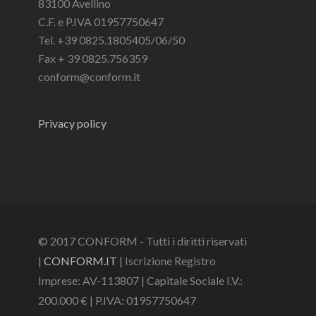
83100 Avellino
C.F. e P.IVA 01957750647
Tel. +39 0825.1805405/06/50
Fax + 39 0825.756359
conform@conform.it
Privacy policy
© 2017 CONFORM - Tutti i diritti riservati
|
CONFORM.IT
| Iscrizione Registro
Imprese: AV-113807 | Capitale Sociale I.V.:
200.000 € | P.IVA: 01957750647