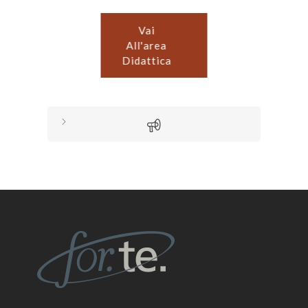
Vai
All'area
Didattica